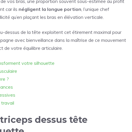
l de vos bras, une proportion souvent sous-estimée au profit
t car ils
négligent la longue portion
, l’unique chef
licité qu’en plaçant les bras en élévation verticale.
u-dessus de la tête exploitent cet étirement maximal pour
mpagne avec bienveillance dans la maîtrise de ce mouvement
 de votre équilibre articulaire.
nsforment votre silhouette
usculaire
re ?
séances
cessives
travail
triceps dessus tête
ouette