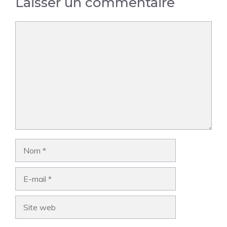
Laisser un commentaire
Commentaire
Nom
E-
mail
Site
web