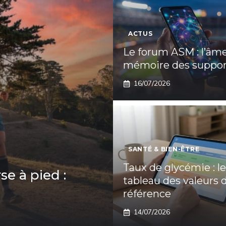
ACTUS
Le forum ASM : l’âme
mémoire des suppor
16/07/2026
SANTÉ & BIEN-ÊTRE
Taux de glycémie : le
se à pied :
tableau des valeurs 
référence
14/07/2026