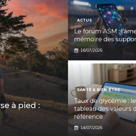
ACTUS
Le forum ASM : l’âme
mémoire des suppor
16/07/2026
SANTÉ & BIEN-ÊTRE
Taux de glycémie : le
se à pied :
tableau des valeurs 
référence
14/07/2026