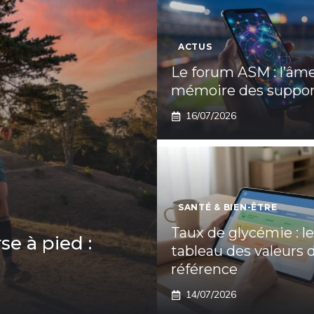
ACTUS
Le forum ASM : l’âme
mémoire des suppor
16/07/2026
SANTÉ & BIEN-ÊTRE
Taux de glycémie : le
se à pied :
tableau des valeurs 
référence
14/07/2026