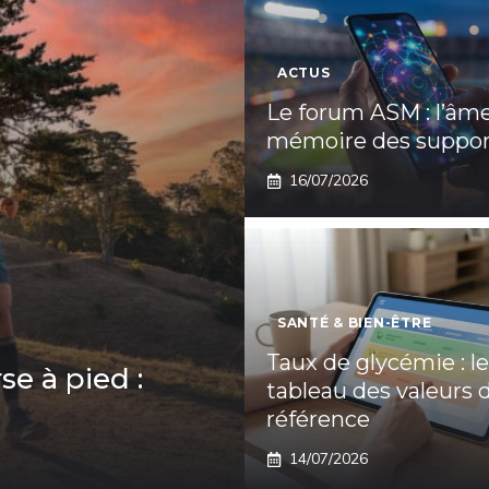
ACTUS
Le forum ASM : l’âme
mémoire des suppor
16/07/2026
SANTÉ & BIEN-ÊTRE
Taux de glycémie : le
se à pied :
tableau des valeurs 
référence
14/07/2026