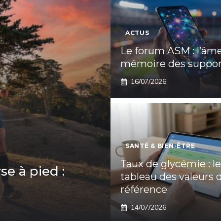
ACTUS
Le forum ASM : l’âme
mémoire des suppor
16/07/2026
SANTÉ & BIEN-ÊTRE
Taux de glycémie : le
se à pied :
tableau des valeurs 
référence
14/07/2026