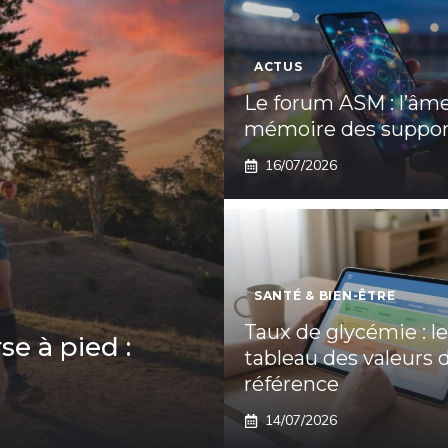
ACTUS
Le forum ASM : l’âme
mémoire des suppor
16/07/2026
SANTÉ & BIEN-ÊTRE
Taux de glycémie : le
se à pied :
tableau des valeurs 
référence
14/07/2026